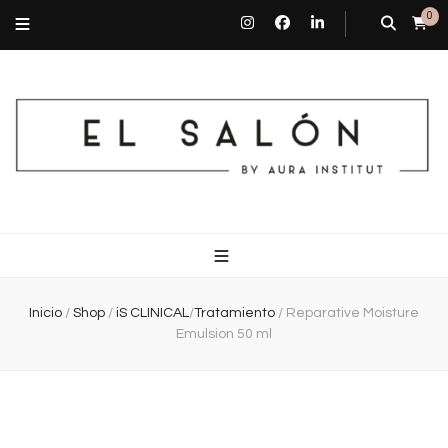
0
El Salón By Aura Institut
Centro de estética en Barcelona
Inicio
/
Shop
/
iS CLINICAL
/
Tratamiento
/
Reparative Moisture
Emulsion 50 ml