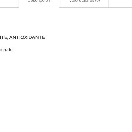
Descripción
Valoraciones (0)
NTE, ANTIOXIDANTE
ocrudo