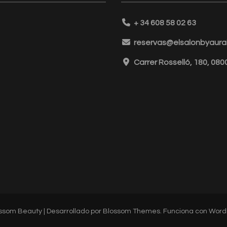
+ 34 608 58 02 63
reservas@elsalonbyaurai
Carrer Rosselló, 180, 08
ssom Beauty | Desarrollado por
Blossom Themes
. Funciona con
Word