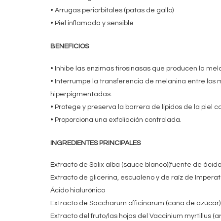
• Arrugas periorbitales (patas de gallo)
• Piel inflamada y sensible
BENEFICIOS
• Inhibe las enzimas tirosinasas que producen la mel
• Interrumpe la transferencia de melanina entre los m
hiperpigmentadas.
• Protege y preserva la barrera de lípidos de la piel co
• Proporciona una exfoliación controlada.
INGREDIENTES PRINCIPALES
Extracto de Salix alba (sauce blanco)(fuente de ácido 
Extracto de glicerina, escualeno y de raíz de Imperat
Ácido hialurónico
Extracto de Saccharum officinarum (caña de azúcar) (
Extracto del fruto/las hojas del Vaccinium myrtillus (