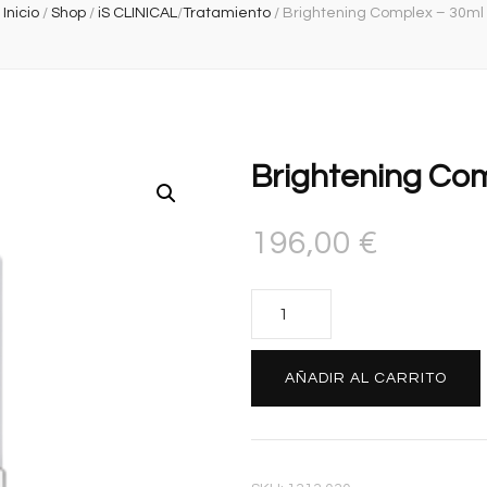
Inicio
/
Shop
/
iS CLINICAL
/
Tratamiento
/
Brightening Complex – 30ml
Brightening Co
196,00
€
Brightening
Complex
–
AÑADIR AL CARRITO
30ml
cantidad