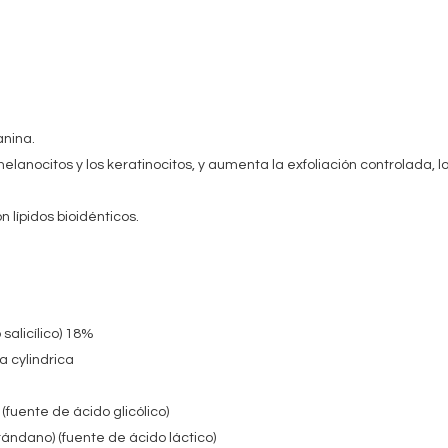
anina.
elanocitos y los keratinocitos, y aumenta la exfoliación controlada, l
n lípidos bioidénticos.
salicílico) 18%
a cylindrica
fuente de ácido glicólico)
arándano) (fuente de ácido láctico)