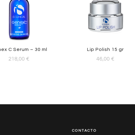
ex C Serum – 30 ml
Lip Polish 15 gr
218,00
€
46,00
€
CONTACTO