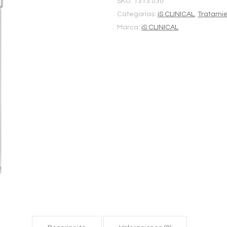
SKU:
1313.030
Categorías:
iS CLINICAL
,
Tratami
Marca:
iS CLINICAL