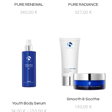
PURE RENEWAL
PURE RADIANCE
producto
340,00
€
327,00
€
Smooth & Soothe
Youth Body Serum
193,00
€
Rango
34,00
€
-
153,00
€