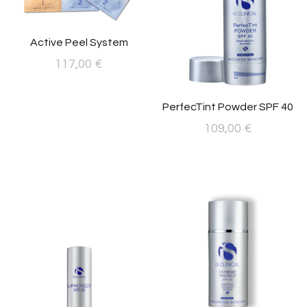
Active Peel System
117,00
€
PerfecTint Powder SPF 40
109,00
€
Este
producto
tiene
múltiples
variantes.
Las
opciones
se
pueden