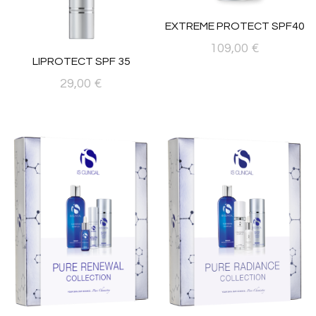
elegir
en
EXTREME PROTECT SPF40
la
109,00
€
página
LIPROTECT SPF 35
Este
de
29,00
€
producto
producto
tiene
múltiples
variantes.
Las
opciones
se
pueden
elegir
en
la
página
de