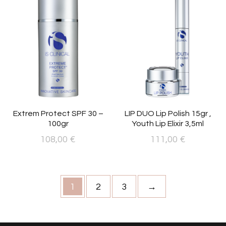
Extrem Protect SPF 30 –
LIP DUO Lip Polish 15gr ,
100gr
Youth Lip Elixir 3,5ml
108,00
€
111,00
€
1
2
3
→