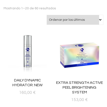
Ordenado
Mostrando 1–20 de 60 resultados
por
los
últimos
DAILY DYNAMIC
EXTRA STRENGTH ACTIVE
HYDRATOR: NEW
PEEL BRIGHTENING
SYSTEM
160,00
€
153,00
€