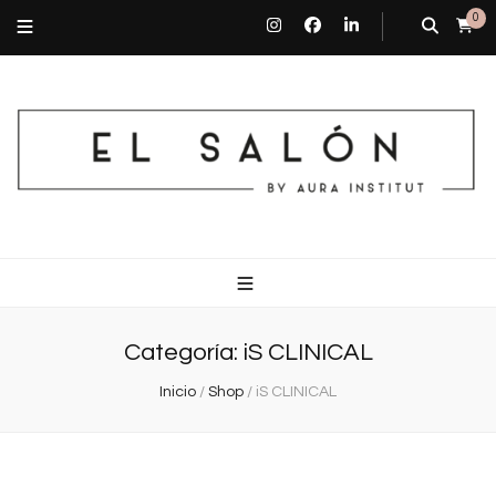
0
El Salón By Aura Institut
Centro de estética en Barcelona
Categoría:
iS CLINICAL
Inicio
/
Shop
/
iS CLINICAL