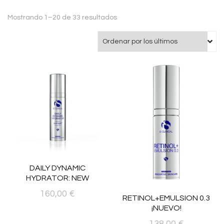
Ordenado
Mostrando 1–20 de 33 resultados
por
los
últimos
DAILY DYNAMIC
HYDRATOR: NEW
160,00
€
RETINOL+EMULSION 0.3
¡NUEVO!
138,00
€