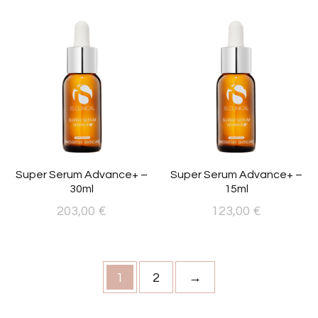
Super Serum Advance+ –
Super Serum Advance+ –
30ml
15ml
203,00
€
123,00
€
1
2
→