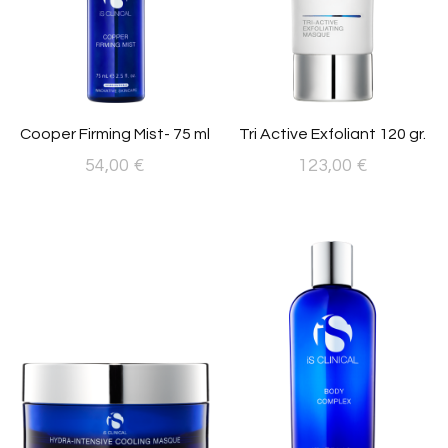
se
pueden
elegir
en
la
página
Cooper Firming Mist- 75 ml
Tri Active Exfoliant 120 gr.
de
54,00
€
123,00
€
producto