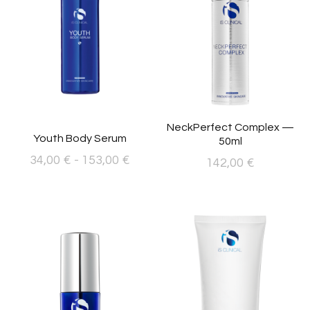
NeckPerfect Complex —
Youth Body Serum
50ml
Rango
34,00
€
-
153,00
€
142,00
€
de
Este
precios:
producto
desde
tiene
34,00 €
múltiples
hasta
variantes.
153,00 €
Las
opciones