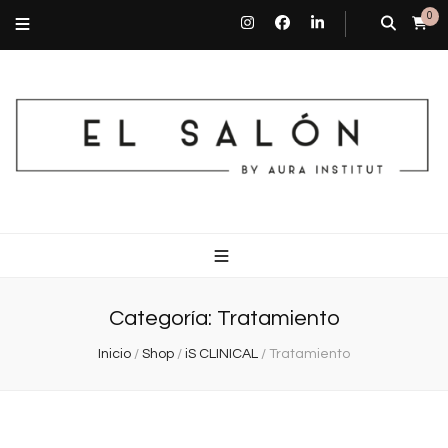
0
El Salón By Aura Institut
Centro de estética en Barcelona
Categoría:
Tratamiento
Inicio
/
Shop
/
iS CLINICAL
/
Tratamiento