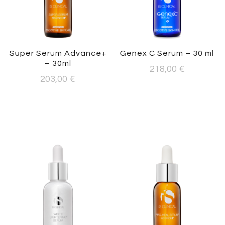
Super Serum Advance+
Genex C Serum – 30 ml
– 30ml
218,00
€
203,00
€