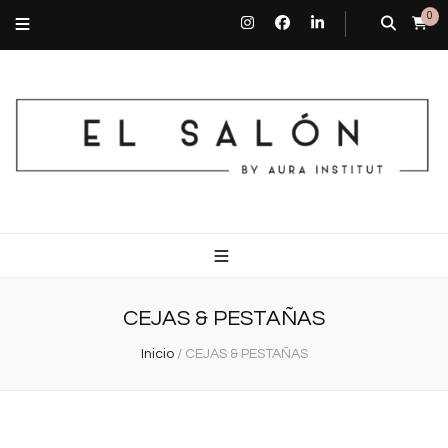
0
El Salón By Aura Institut
Centro de estética en Barcelona
CEJAS & PESTAÑAS
Inicio
/
CEJAS & PESTAÑAS