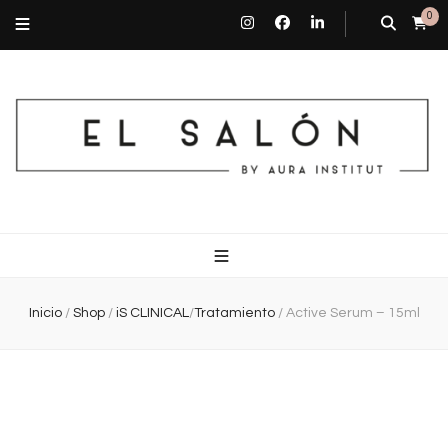
0
El Salón By Aura Institut
Centro de estética en Barcelona
Inicio
/
Shop
/
iS CLINICAL
/
Tratamiento
/
Active Serum – 15ml