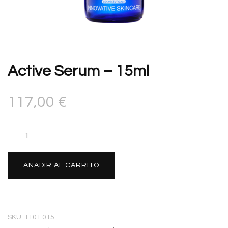
Active Serum – 15ml
117,00
€
Active
Serum
-
Alternative:
AÑADIR AL CARRITO
15ml
cantidad
SKU:
1101.015