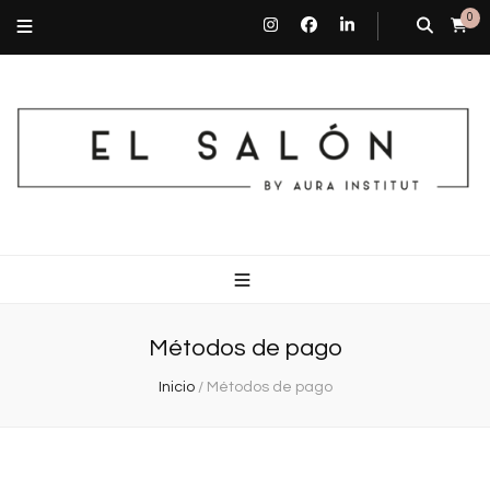
0
El Salón By Aura Institut
Centro de estética en Barcelona
Métodos de pago
Inicio
/
Métodos de pago