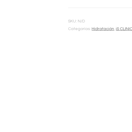
Alternative:
cantidad
SKU:
N/D
Categorías:
Hidratación
,
iS CLINI