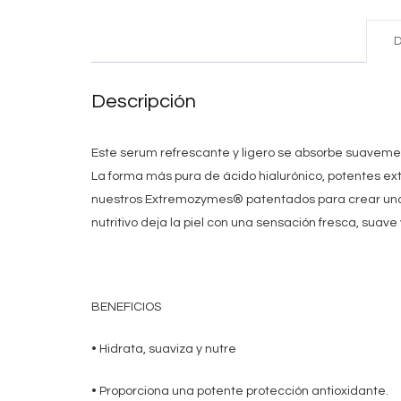
D
Descripción
Este serum refrescante y ligero se absorbe suavemen
La forma más pura de ácido hialurónico, potentes ext
nuestros Extremozymes® patentados para crear una 
nutritivo deja la piel con una sensación fresca, suave
BENEFICIOS
• Hidrata, suaviza y nutre
• Proporciona una potente protección antioxidante.