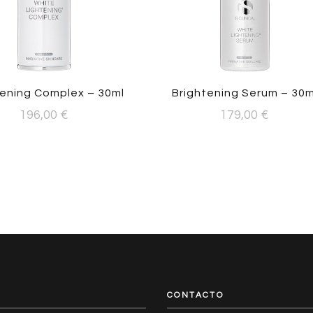
tening Complex – 30ml
Brightening Serum – 30m
196,00
€
179,00
€
CONTACTO