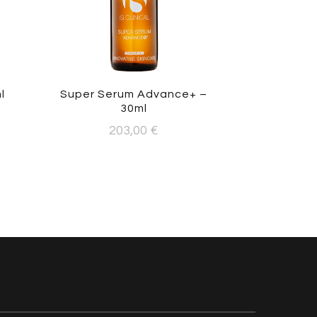
l
Super Serum Advance+ –
30ml
203,00
€