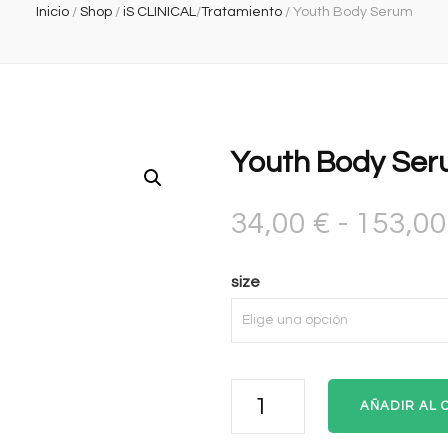
Inicio
/
Shop
/
iS CLINICAL
/
Tratamiento
/
Youth Body Serum
Youth Body Se
34,00
€
-
153,0
size
Youth
AÑADIR AL 
Body
Serum