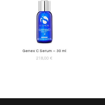
Genex C Serum – 30 ml
218,00
€