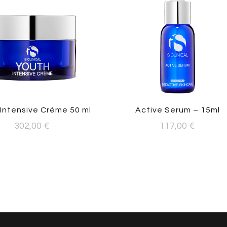
Intensive Crème 50 ml
Active Serum – 15ml
302,00
€
117,00
€