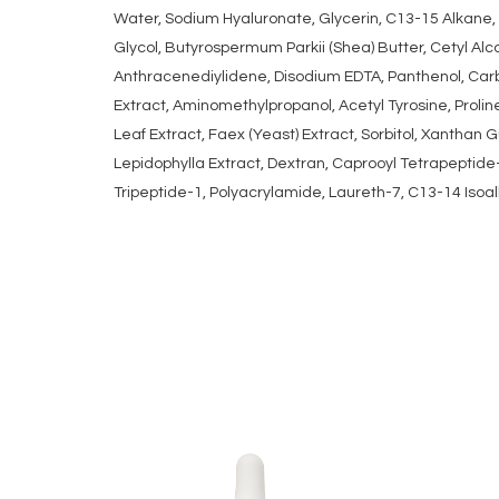
Water, Sodium Hyaluronate, Glycerin, C13-15 Alkane, C
Glycol, Butyrospermum Parkii (Shea) Butter, Cetyl Alc
Anthracenediylidene, Disodium EDTA, Panthenol, Carbo
Extract, Aminomethylpropanol, Acetyl Tyrosine, Proli
Leaf Extract, Faex (Yeast) Extract, Sorbitol, Xanthan 
Lepidophylla Extract, Dextran, Caprooyl Tetrapeptide
Tripeptide-1, Polyacrylamide, Laureth-7, C13-14 Isoalk