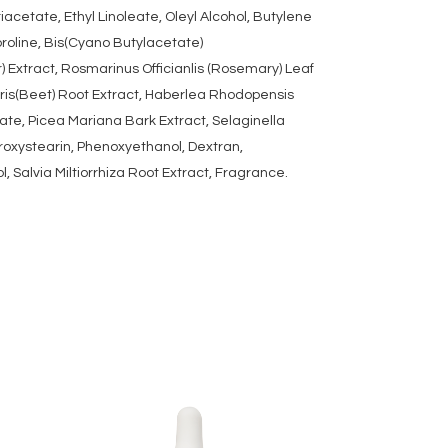
acetate, Ethyl Linoleate, Oleyl Alcohol, Butylene
proline, Bis(Cyano Butylacetate)
 Extract, Rosmarinus Officianlis (Rosemary) Leaf
aris(Beet) Root Extract, Haberlea Rhodopensis
late, Picea Mariana Bark Extract, Selaginella
roxystearin, Phenoxyethanol, Dextran,
, Salvia Miltiorrhiza Root Extract, Fragrance.