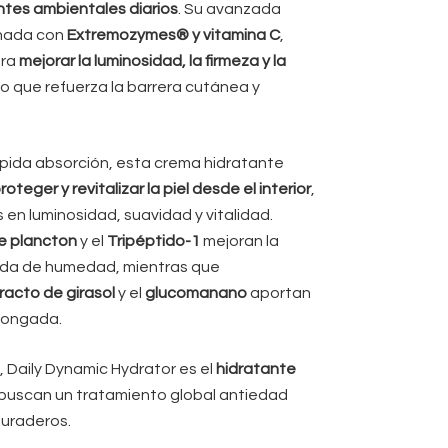
ntes ambientales diarios
. Su avanzada
inada con
Extremozymes® y vitamina C
,
ara
mejorar la luminosidad, la firmeza y la
po que refuerza la barrera cutánea y
rápida absorción, esta crema hidratante
roteger y revitalizar la piel desde el interior
,
 en luminosidad, suavidad y vitalidad.
e plancton
y el
Tripéptido-1
mejoran la
dida de humedad, mientras que
racto de girasol
y el
glucomanano
aportan
olongada.
s
, Daily Dynamic Hydrator es el
hidratante
buscan un tratamiento global antiedad
duraderos.