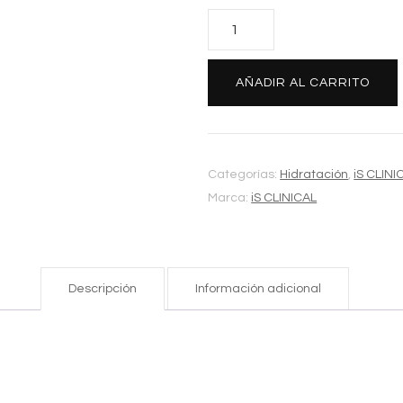
DAILY
DYNAMIC
HYDRATOR:
AÑADIR AL CARRITO
NEW
cantidad
Categorías:
Hidratación
,
iS CLINI
Marca:
iS CLINICAL
Descripción
Información adicional