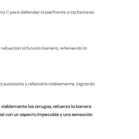
 para defender la piel frente a los factores
refuerzan la función barrera, reteniendo la
a suavizarla y rellenarla visiblemente, logrando
visiblemente las arrugas, refuerza la barrera
piel con un aspecto impecable y una sensación