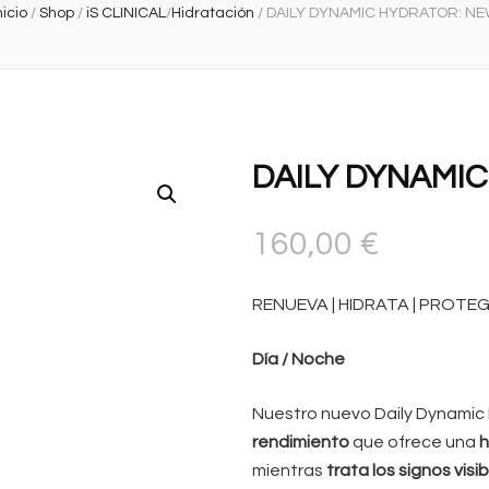
nicio
/
Shop
/
iS CLINICAL
/
Hidratación
/
DAILY DYNAMIC HYDRATOR: N
DAILY DYNAMI
160,00
€
RENUEVA | HIDRATA | PROTE
Día / Noche
Nuestro nuevo Daily Dynamic
rendimiento
que ofrece una
h
mientras
trata los signos vis