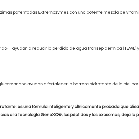
imas patentadas Extremozymes con una potente mezcla de vitamina C
tido-1 ayudan a reducir la pérdida de agua transepidérmica (TEWL) y 
l glucomanano ayudan a fortalecer la barrera hidratante de la piel par
atante: es una fórmula inteligente y clínicamente probada que alisa 
ias a la tecnología GeneXC®, los péptidos y los exosomas, deja la 