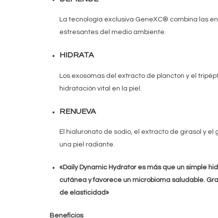
La tecnología exclusiva GeneXC® combina las enz
estresantes del medio ambiente.
HIDRATA
Los exosomas del extracto de plancton y el tripép
hidratación vital en la piel.
RENUEVA
El hialuronato de sodio, el extracto de girasol y e
una piel radiante.
«Daily Dynamic Hydrator es más que un simple hidr
cutánea y favorece un microbioma saludable. Grac
de elasticidad»
Beneficios