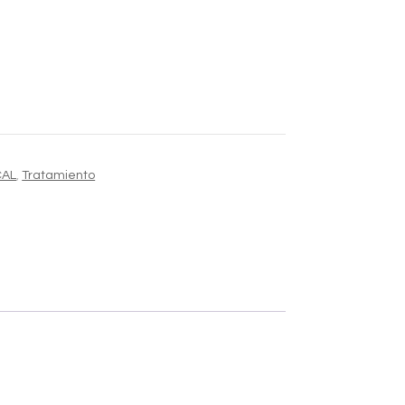
Alternative:
CAL
,
Tratamiento