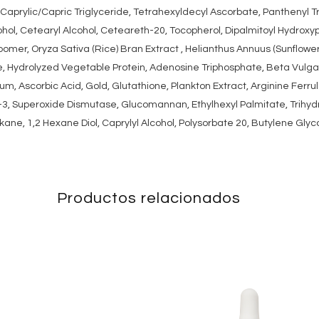
aprylic/Capric Triglyceride, Tetrahexyldecyl Ascorbate, Panthenyl Tri
ohol, Cetearyl Alcohol, Ceteareth-20, Tocopherol, Dipalmitoyl Hydroxy
mer, Oryza Sativa (Rice) Bran Extract , Helianthus Annuus (Sunflower)
ne, Hydrolyzed Vegetable Protein, Adenosine Triphosphate, Beta Vulg
Gum, Ascorbic Acid, Gold, Glutathione, Plankton Extract, Arginine Ferru
-3, Superoxide Dismutase, Glucomannan, Ethylhexyl Palmitate, Trihyd
ane, 1,2 Hexane Diol, Caprylyl Alcohol, Polysorbate 20, Butylene Glycol
Productos relacionados