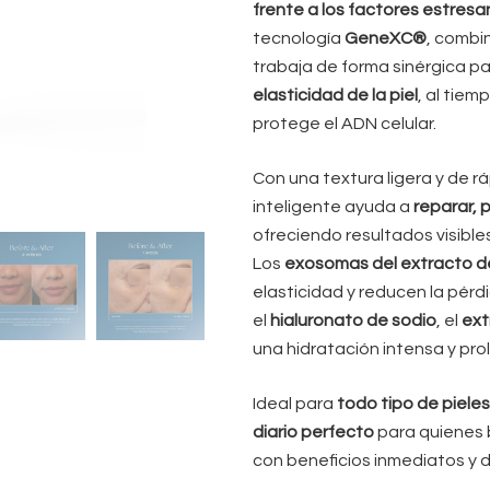
frente a los factores estresa
tecnología
GeneXC®
, comb
trabaja de forma sinérgica p
elasticidad de la piel
, al tiem
protege el ADN celular.
Con una textura ligera y de 
inteligente ayuda a
reparar, p
ofreciendo resultados visibles
Los
exosomas del extracto d
elasticidad y reducen la pér
el
hialuronato de sodio
, el
ext
una hidratación intensa y pr
Ideal para
todo tipo de piele
diario perfecto
para quienes 
con beneficios inmediatos y 