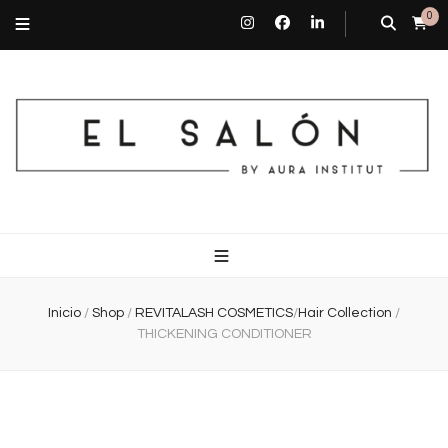
0
El Salón By Aura Institut
Centro de estética en Barcelona
Inicio
/
Shop
/
REVITALASH COSMETICS
/
Hair Collection
/
THICKENING CONDITIONER