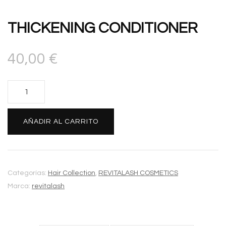
THICKENING CONDITIONER
40,00
€
THICKENING
CONDITIONER
cantidad
Alternative:
AÑADIR AL CARRITO
Categorías:
Hair Collection
,
REVITALASH COSMETICS
Marca:
revitalash