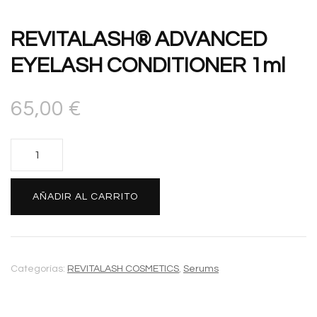
REVITALASH® ADVANCED
EYELASH CONDITIONER 1ml
65,00
€
REVITALASH®
ADVANCED
EYELASH
Alternative:
AÑADIR AL CARRITO
CONDITIONER
1ml
cantidad
Categorías:
REVITALASH COSMETICS
,
Serums