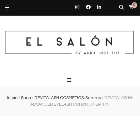
0
El Salón By Aura Institut
Centro de estética en Barcelona
Inicio
/
Shop
/
REVITALASH COSMETICS
/
Serums
/
REVITALASH®
ADVANCED EYELASH CONDITIONER 1ml