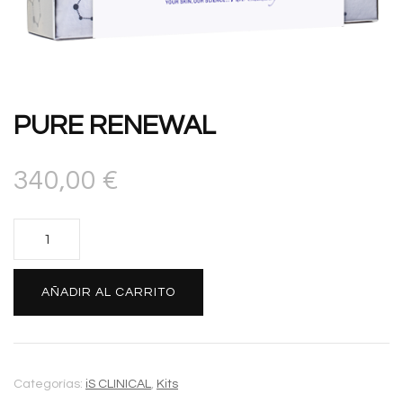
PURE RENEWAL
340,00
€
PURE
RENEWAL
cantidad
Alternative:
AÑADIR AL CARRITO
Categorías:
iS CLINICAL
,
Kits