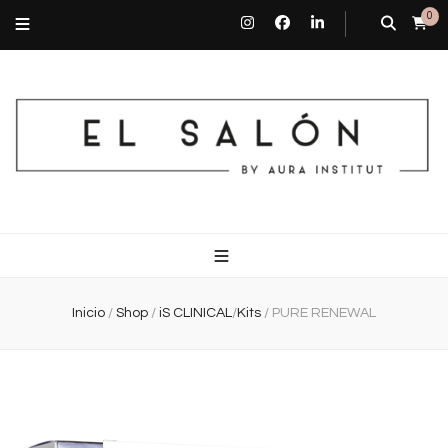
0
El Salón By Aura Institut
Centro de estética en Barcelona
Inicio
/
Shop
/
iS CLINICAL
/
Kits
/
PURE RENEWAL