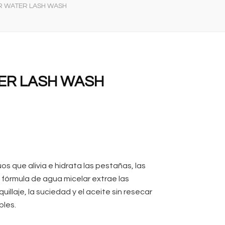
R WATER LASH WASH
ER LASH WASH
uos que alivia e hidrata las pestañas, las
 fórmula de agua micelar extrae las
uillaje, la suciedad y el aceite sin resecar
bles.