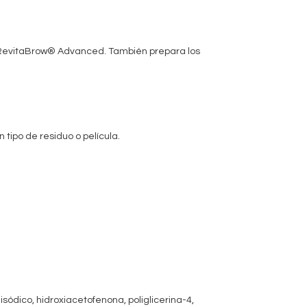
y RevitaBrow® Advanced. También prepara los
 tipo de residuo o película.
sódico, hidroxiacetofenona, poliglicerina-4,