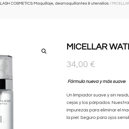
ALASH COSMETICS
/
Maquillaje, desmaquillantes & utensilios
/
MICELLA
MICELLAR WAT
34,00
€
Fórmula nueva y más suave
Un limpiador suave y sin resid
cejas y los párpados. Nuestra
impurezas para eliminar el maq
la piel. Seguro para ojos sensi