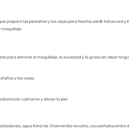
ez que prepara las pestañas y las cejas para RevitaLash® Advanced 
 maquillaje.
s para eliminar el maquillaje, la suciedad y la grasa sin dejar ningún
stañas y las cejas.
ratación calmante y alivian la piel.
barbadensis, agua floral de Chamomilla recutita, cocoanfodiacetato di