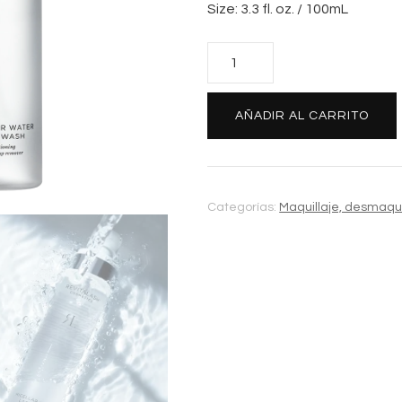
Size: 3.3 fl. oz. / 100mL
MICELLAR
WATER
LASH
AÑADIR AL CARRITO
WASH
cantidad
Categorías:
Maquillaje, desmaquil