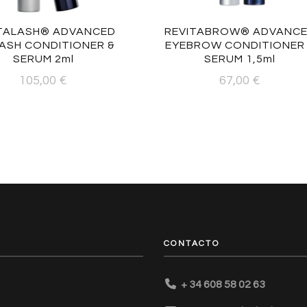
TALASH® ADVANCED
REVITABROW® ADVANC
ASH CONDITIONER &
EYEBROW CONDITIONER
SERUM 2ml
SERUM 1,5ml
105,00
€
67,00
€
CONTACTO
+ 34 608 58 02 63