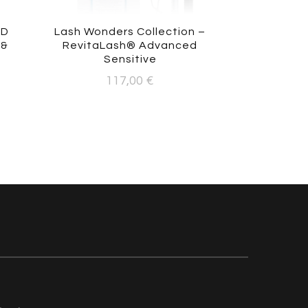
ED
Lash Wonders Collection –
 &
RevitaLash® Advanced
Sensitive
117,00
€