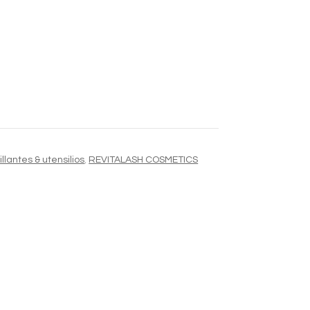
Alternative:
lantes & utensilios
,
REVITALASH COSMETICS