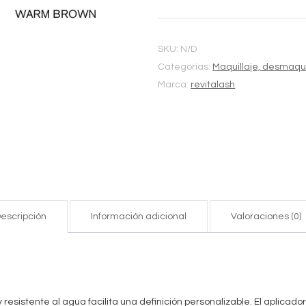
Alternative:
PENCIL
cantidad
SKU:
N/D
Categorías:
Maquillaje, desmaquil
Marca:
revitalash
escripción
Información adicional
Valoraciones (0)
 resistente al agua facilita una definición personalizable. El aplicado