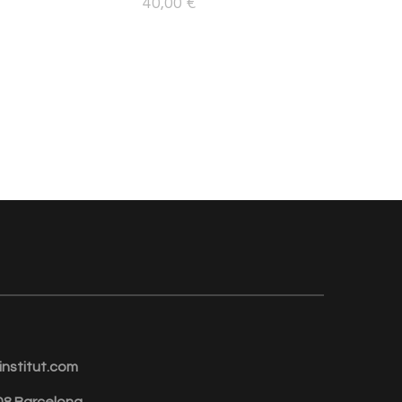
40,00
€
nstitut.com