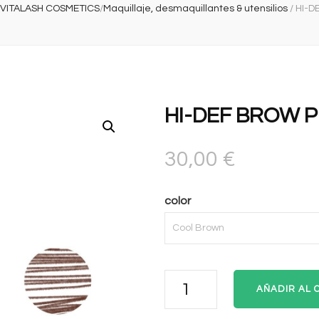
VITALASH COSMETICS
/
Maquillaje, desmaquillantes & utensilios
/
HI-D
HI-DEF BROW P
30,00
€
color
HI-
AÑADIR AL 
DEF
BROW