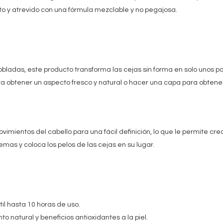
eto y atrevido con una fórmula mezclable y no pegajosa.
ladas, este producto transforma las cejas sin forma en solo unos poco
para obtener un aspecto fresco y natural o hacer una capa para obten
ovimientos del cabello para una fácil definición, lo que le permite cre
lemas y coloca los pelos de las cejas en su lugar.
il hasta 10 horas de uso.
 natural y beneficios antioxidantes a la piel.