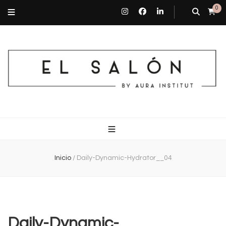
0
El Salón By Aura Institut
Centro de estética en Barcelona
Inicio
/
Daily-Dynamic-Hydrator__04
Daily-Dynamic-