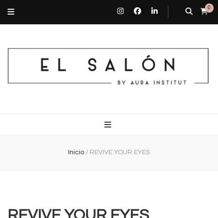
0
El Salón By Aura Institut
Centro de estética en Barcelona
Inicio
/
REVIVE YOUR EYES
REVIVE YOUR EYES