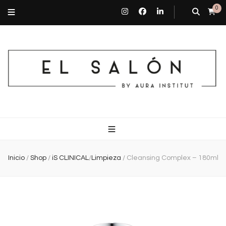
0
El Salón By Aura Institut
Centro de estética en Barcelona
Inicio
/
Shop
/
iS CLINICAL
/
Limpieza
/
Cleansing Complex – 180ml