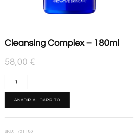
Cleansing Complex – 180ml
58,00
€
Cleansing
Complex
-
Alternative:
AÑADIR AL CARRITO
180ml
cantidad
SKU:
1701.180