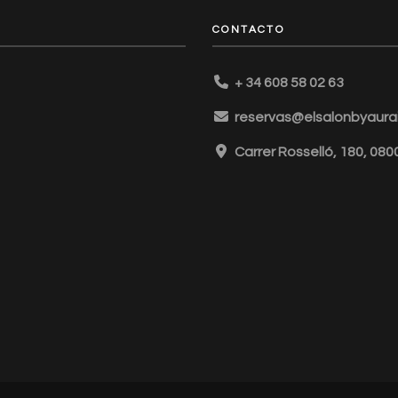
CONTACTO
+ 34 608 58 02 63
reservas@elsalonbyaurai
Carrer Rosselló, 180, 08