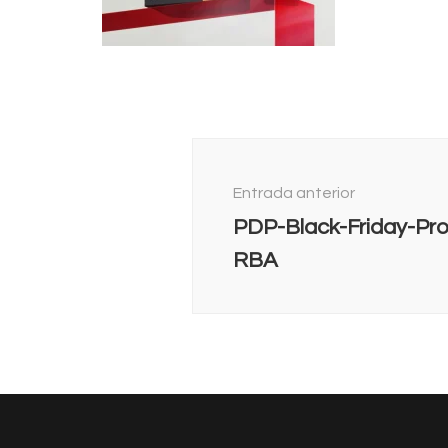
Navegación
de
Entrada anterior
entradas
PDP-Black-Friday-P
RBA