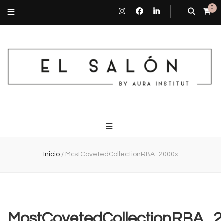
0
El Salón By Aura Institut
Centro de estética en Barcelona
Inicio
/
MostCovetedCollectionRBA_2000x
MostCovetedCollectionRBA_