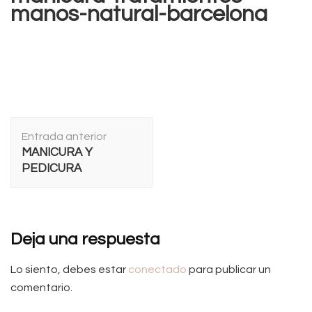
manos-natural-barcelona
Navegación
Entrada anterior
de
MANICURA Y
entradas
PEDICURA
Deja una respuesta
Lo siento, debes estar
conectado
para publicar un
comentario.