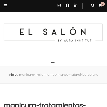
0
El Salón By Aura Institut
Centro de estética en Barcelona
Inicio
/
manicura-tratamientos-manos-natural-barcelona
manicura-tratamientos-