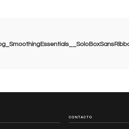
og_SmoothingEssentials__SoloBoxSansRibb
CONTACTO