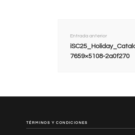
Navegación
de
Entrada anterior
entradas
iSC25_Holiday_Catal
7659×5108-2a0f270
TÉRMINOS Y CONDICIONES