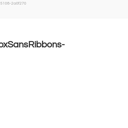
×5108-2a0f270
oxSansRibbons-