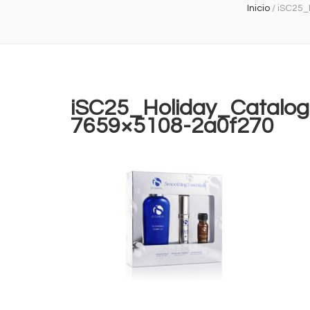
Inicio
/
iSC25_
iSC25_Holiday_Catalog
7659×5108-2a0f270