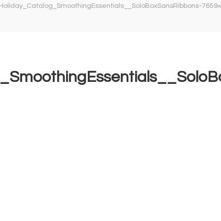
Holiday_Catalog_SmoothingEssentials__SoloBoxSansRibbons-7659
_SmoothingEssentials__SoloB