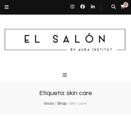
0
El Salón By Aura Institut
Centro de estética en Barcelona
Etiqueta:
skin care
Inicio
/
Shop
/
skin care