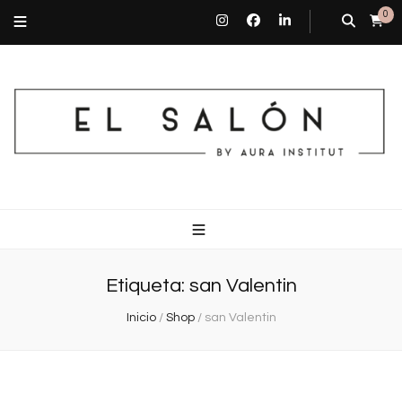
0
El Salón By Aura Institut
Centro de estética en Barcelona
Etiqueta:
san Valentin
Inicio
/
Shop
/
san Valentin