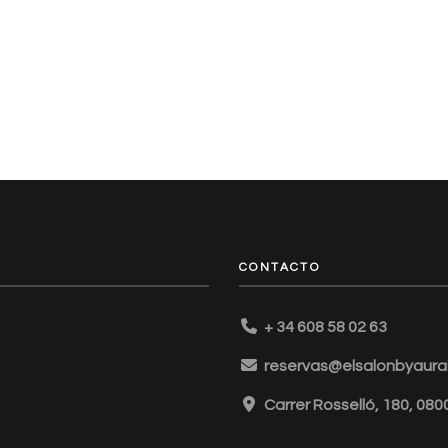
CONTACTO
+ 34 608 58 02 63
reservas@elsalonbyaurai
Carrer Rosselló, 180, 08