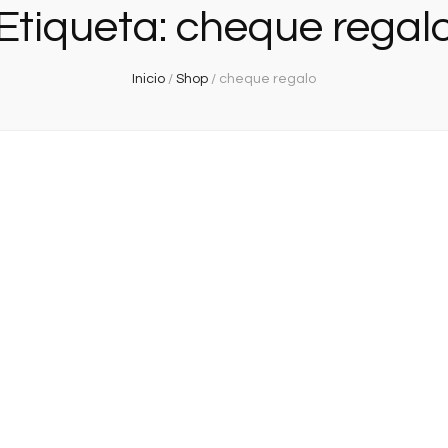
Etiqueta:
cheque regal
Inicio
/
Shop
/
cheque regalo