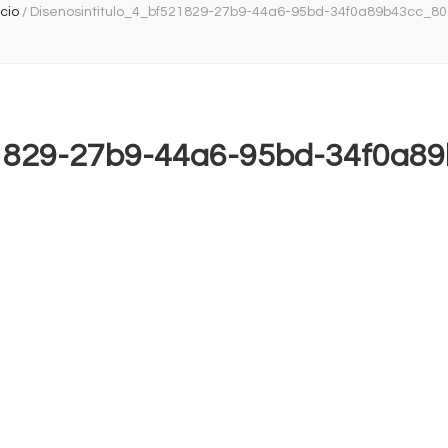
icio
/
Disenosintitulo_4_bf521829-27b9-44a6-95bd-34f0a89b43cc_80
21829-27b9-44a6-95bd-34f0a8