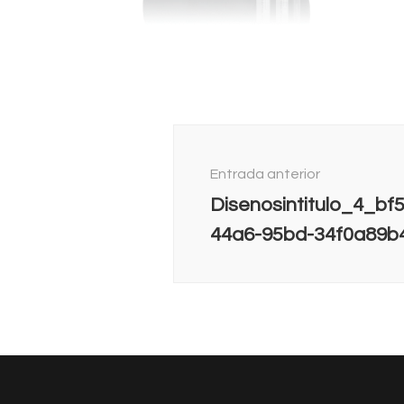
Navegación
de
Entrada anterior
entradas
Disenosintitulo_4_bf
44a6-95bd-34f0a89b