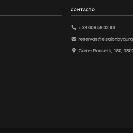
CONTACTO
+ 34 608 58 02 63
reservas@elsalonbyaurai
Carrer Rosselló, 180, 08