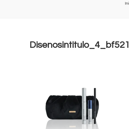
In
Disenosintitulo_4_bf5