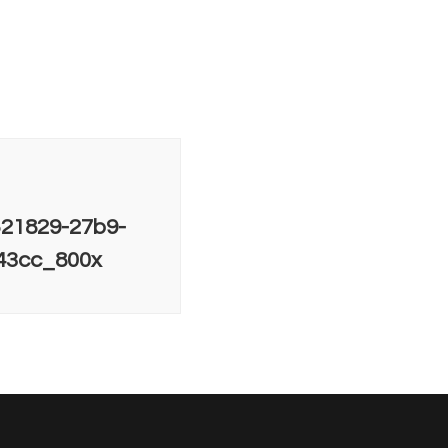
521829-27b9-
43cc_800x