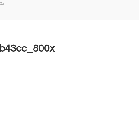
0x
9b43cc_800x