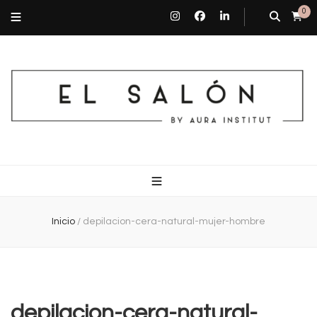
0
El Salón By Aura Institut
Centro de estética en Barcelona
Inicio
/
depilacion-cera-natural-mujer-hombre
depilacion-cera-natural-