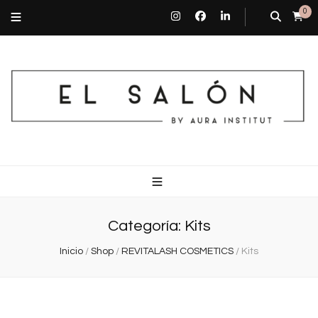
0
El Salón By Aura Institut
Centro de estética en Barcelona
Categoría:
Kits
Inicio
/
Shop
/
REVITALASH COSMETICS
/
Kits