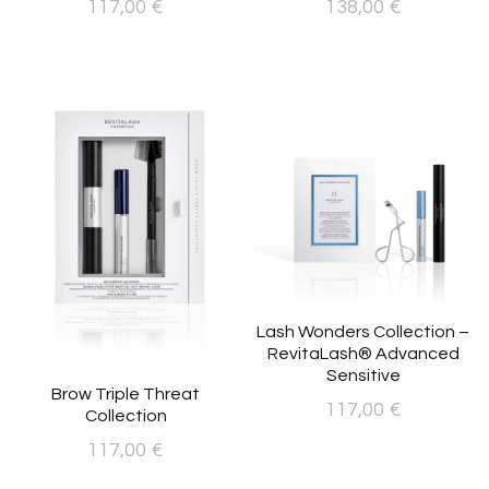
117,00
€
138,00
€
Lash Wonders Collection –
RevitaLash® Advanced
Sensitive
Brow Triple Threat
117,00
€
Collection
117,00
€