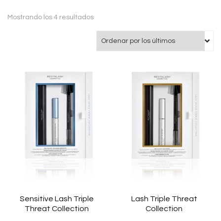
Ordenado
Mostrando los 4 resultados
por
los
últimos
Sensitive Lash Triple
Lash Triple Threat
Threat Collection
Collection