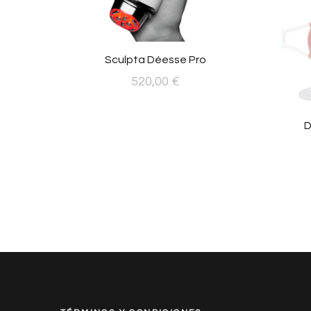
Sculpta Déesse Pro
520,00
€
D