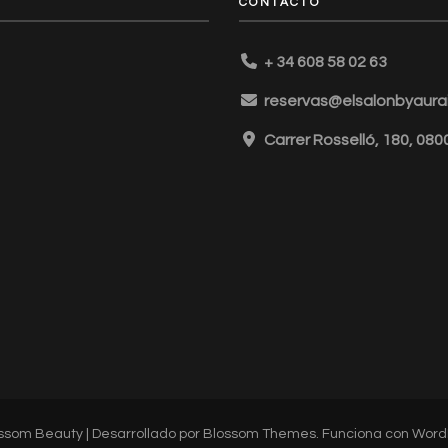
CONTACTO
+ 34 608 58 02 63
reservas@elsalonbyaurai
Carrer Rosselló, 180, 08
ssom Beauty | Desarrollado por
Blossom Themes
. Funciona con
Word