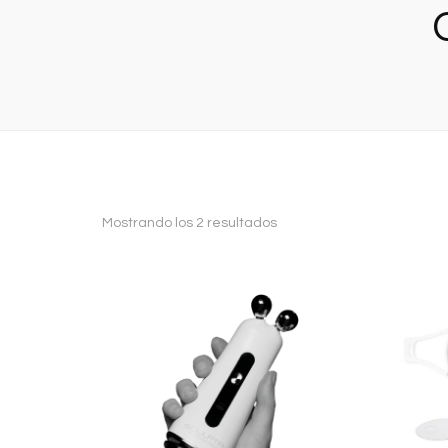
Ordenado
Mostrando los 2 resultados
por
los
últimos