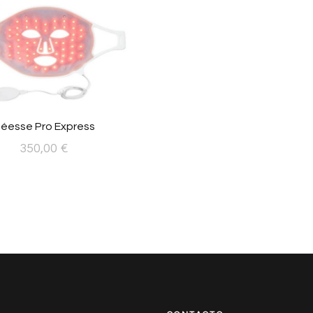
éesse Pro Express
350,00
€