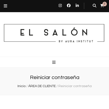
0
El Salón By Aura Institut
Centro de estética en Barcelona
Reiniciar contraseña
Inicio
/
ÁREA DE CLIENTE
/
Reiniciar contraseña