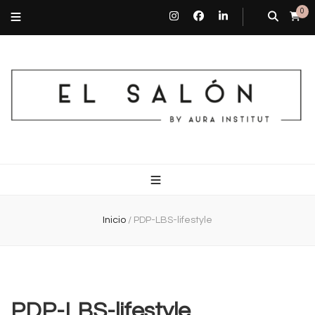
0
El Salón By Aura Institut
Centro de estética en Barcelona
Inicio
/
PDP-LBS-lifestyle
PDP-LBS-lifestyle