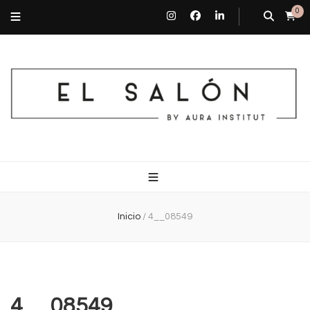
0
El Salón By Aura Institut
Centro de estética en Barcelona
Inicio
/
4__08549
4__08549