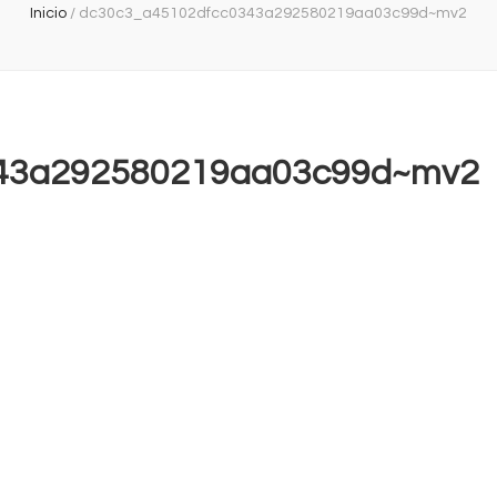
Inicio
/
dc30c3_a45102dfcc0343a292580219aa03c99d~mv2
43a292580219aa03c99d~mv2