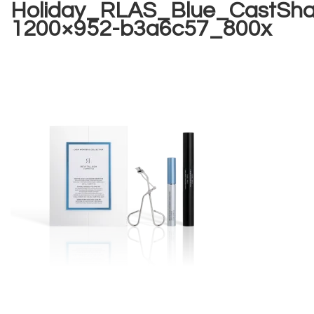
Holiday_RLAS_Blue_CastSha
1200×952-b3a6c57_800x