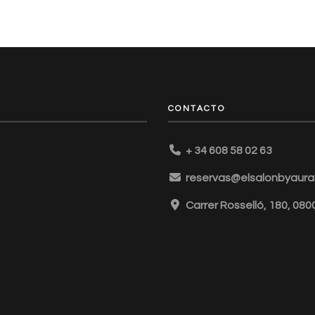
CONTACTO
+ 34 608 58 02 63
reservas@elsalonbyaurai
Carrer Rosselló, 180, 08