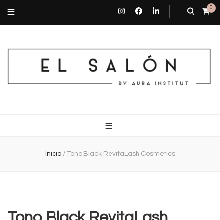
0
El Salón By Aura Institut
Centro de estética en Barcelona
Inicio
/
Tono Black RevitaLash Cosmetics
Tono Black RevitaLash