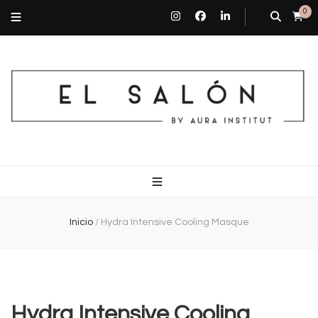
0
El Salón By Aura Institut
Centro de estética en Barcelona
Inicio
/
Hydra Intensive Cooling Masque
Hydra Intensive Cooling