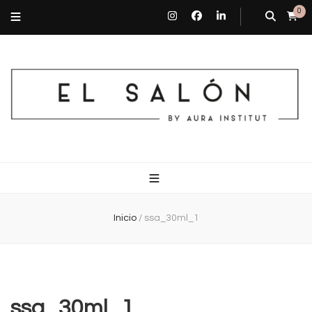
0
El Salón By Aura Institut
Centro de estética en Barcelona
Inicio
/
ssa_30ml_1
ssa_30ml_1