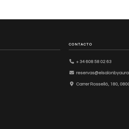
CONTACTO
+ 34 608 58 02 63
reservas@elsalonbyaurai
Carrer Rosselló, 180, 08