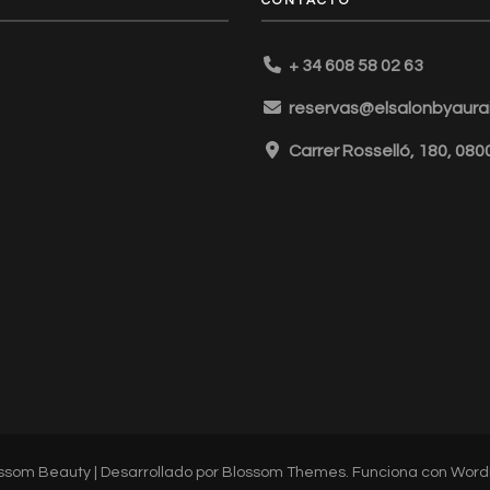
CONTACTO
+ 34 608 58 02 63
reservas@elsalonbyaurai
Carrer Rosselló, 180, 08
ssom Beauty | Desarrollado por
Blossom Themes
. Funciona con
Word