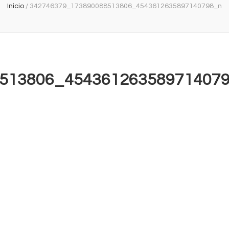
Inicio
/
342746379_173890088513806_4543612635897140798_n
513806_45436126358971407