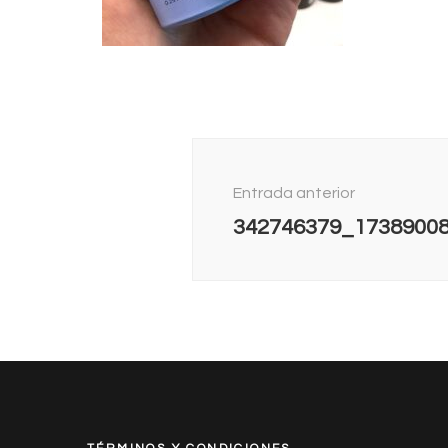
Navegación
de
Entrada anterior
entradas
342746379_1738900