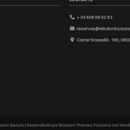
CONTACTO
+ 34 608 58 02 63
reservas@elsalonbyaurai
Carrer Rosselló, 180, 08
ssom Beauty | Desarrollado por
Blossom Themes
. Funciona con
Word