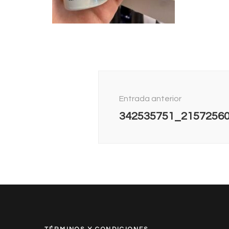
Navegación
de
Entrada anterior
entradas
342535751_2157256