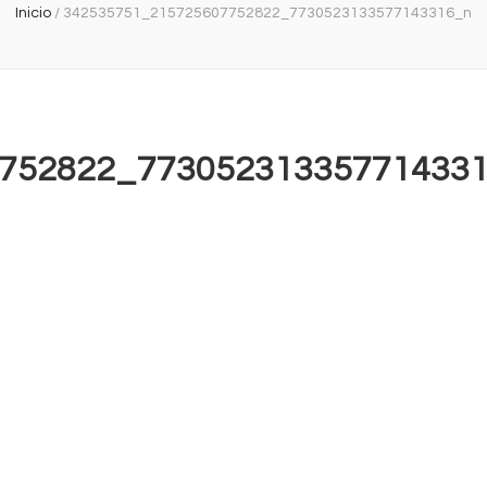
Inicio
/
342535751_215725607752822_7730523133577143316_n
752822_77305231335771433